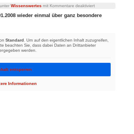
für
 unter
Wissenswertes
mit
Kommentare deaktiviert
Der
1.2008 wieder einmal über ganz besondere
WDR
wieder
einmal
zu
von
Standard
. Um auf den eigentlichen Inhalt zuzugreifen,
Gast
itte beachten Sie, dass dabei Daten an Drittanbieter
beim
tergegeben werden.
KV
Schönau
nhalt entsperren
tere Informationen