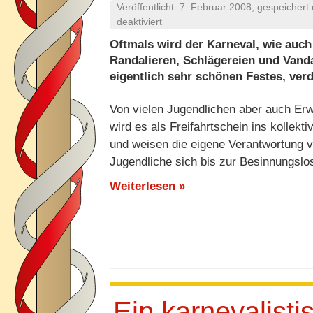
Veröffentlicht:
7. Februar 2008
, gespeichert
für
deaktiviert
Karneval
Oftmals wird der Karneval, wie auch
und
Randalieren, Schlägereien und Vand
Jugendschutz
eigentlich sehr schönen Festes, ver
–
Ein
Von vielen Jugendlichen aber auch Er
ungleiches
Paar?
wird es als Freifahrtschein ins kollek
und weisen die eigene Verantwortung v
Jugendliche sich bis zur Besinnungslos
Weiterlesen »
Ein karnevalist