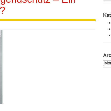
r?
Kat
Arc
Arc
dur