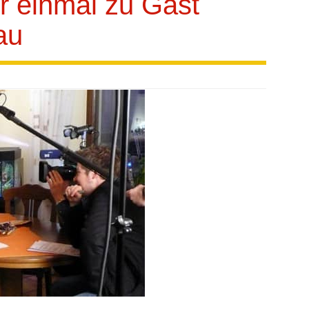
 einmal zu Gast
au