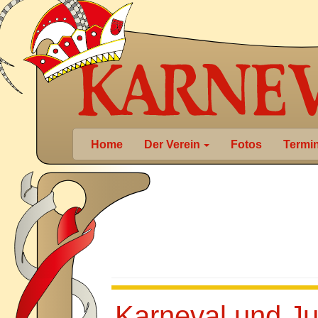
Home
Der Verein
Fotos
Termi
Karneval und J