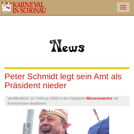
Peter Schmidt legt sein Amt als
Präsident nieder
Veröffentlicht:
10. Februar 2008
in der Kategorie
Wissenswertes
mit
für
Kommentare deaktiviert
.
Peter
Schmidt
legt
sein
Amt
als