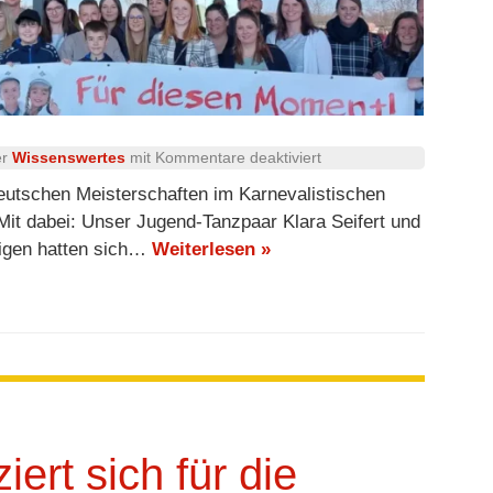
für
er
Wissenswertes
mit
Kommentare deaktiviert
Tanzpaar
eutschen Meisterschaften im Karnevalistischen
schafft
 Mit dabei: Unser Jugend-Tanzpaar Klara Seifert und
den
rigen hatten sich…
Weiterlesen »
Sprung
aufs
Treppchen!
iert sich für die