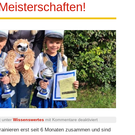
eisterschaften!
für
t unter
Wissenswertes
mit
Kommentare deaktiviert
Tanzpaar
trainieren erst seit 6 Monaten zusammen und sind
qualifiziert