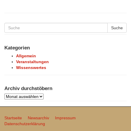
Der
Bund
Westfälischer
Karneval
führt
Hunderte
Suche
Karnevalisten
und
Südsauerland
Kategorien
Allgemein
Veranstaltungen
Wissenswertes
Archiv durchstöbern
Archiv
durchstöbern
Startseite
Newsarchiv
Impressum
Datenschutzerklärung