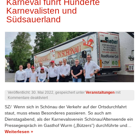
Karneval führt Hunderte
Karnevalisten und
Südsauerland
Veröffentlicht:
30. Mai 2022
, gespeichert unter
Veranstaltungen
mit
für
Kommentare deaktiviert
Wenden
SZ/ Wenn sich in Schönau der Verkehr auf der Ortsdurchfahrt
wird
staut, muss etwas Besonderes passieren. So auch am
zum
Zentrum
Dienstagabend, als der Karnevalsverein Schönau/Altenwende ein
der
Pressegespräch im Gasthof Wurm („Bützers“) durchführte und…
Narren
Weiterlesen »
/