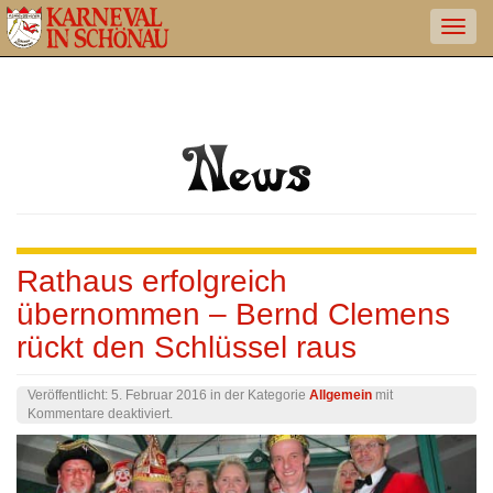
Rathaus erfolgreich
übernommen – Bernd Clemens
rückt den Schlüssel raus
Veröffentlicht:
5. Februar 2016
in der Kategorie
Allgemein
mit
für
Kommentare deaktiviert
.
Rathaus
erfolgreich
übernommen
–