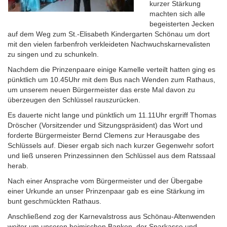
kurzer Stärkung
machten sich alle
begeisterten Jecken
auf dem Weg zum St.-Elisabeth Kindergarten Schönau um dort
mit den vielen farbenfroh verkleideten Nachwuchskarnevalisten
zu singen und zu schunkeln.
Nachdem die Prinzenpaare einige Kamelle verteilt hatten ging es
pünktlich um 10.45Uhr mit dem Bus nach Wenden zum Rathaus,
um unserem neuen Bürgermeister das erste Mal davon zu
überzeugen den Schlüssel rauszurücken.
Es dauerte nicht lange und pünktlich um 11.11Uhr ergriff Thomas
Dröscher (Vorsitzender und Sitzungspräsident) das Wort und
forderte Bürgermeister Bernd Clemens zur Herausgabe des
Schlüssels auf. Dieser ergab sich nach kurzer Gegenwehr sofort
und ließ unseren Prinzessinnen den Schlüssel aus dem Ratssaal
herab.
Nach einer Ansprache vom Bürgermeister und der Übergabe
einer Urkunde an unser Prinzenpaar gab es eine Stärkung im
bunt geschmückten Rathaus.
Anschließend zog der Karnevalstross aus Schönau-Altenwenden
weiter um unseren heimischen Banken, der Sparkasse und