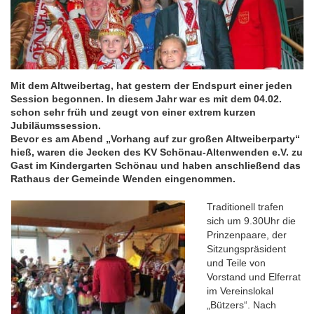
Bernd
Clemens
rückt
den
Schlüssel
raus
Mit dem Altweibertag, hat gestern der Endspurt einer jeden
Session begonnen. In diesem Jahr war es mit dem 04.02.
schon sehr früh und zeugt von einer extrem kurzen
Jubiläumssession.
Bevor es am Abend „Vorhang auf zur großen Altweiberparty“
hieß, waren die Jecken des KV Schönau-Altenwenden e.V. zu
Gast im Kindergarten Schönau und haben anschließend das
Rathaus der Gemeinde Wenden eingenommen.
Traditionell trafen
sich um 9.30Uhr die
Prinzenpaare, der
Sitzungspräsident
und Teile von
Vorstand und Elferrat
im Vereinslokal
„Bützers“. Nach