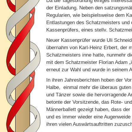
Da die Tagesordnung einiges Interessan
der Einladung. Neben den satzungsmäß
Regularien, wie beispielsweise dem K
Entlastungen des Schatzmeisters und d
Kassenprüfers, eines stellv. Schatzme
Neuer Kassenprüfer wurde Uli Schnei
übernahm von Karl-Heinz Erbert, der me
Schatzmeisters inne hatte, nunmehr d
mit dem Schatzmeister Florian Adam „i
erneut zur Wahl und wurde in seinem Am
In ihren Jahresberichten hoben der Vor
Halbe, einmal mehr die überaus guten
und Tänzer sowie die hervorragende Arb
betonte der Vorsitzende, das Rote- un
Männerballett gezeigt haben, dass der
und es immer wieder eine Augenweide i
ihren vielen Auswärtsauftritten zuzusc