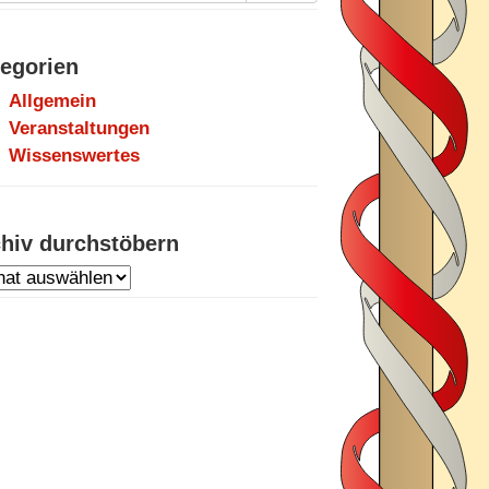
egorien
ersammlung
Allgemein
Veranstaltungen
Wissenswertes
hiv durchstöbern
hiv
chstöbern