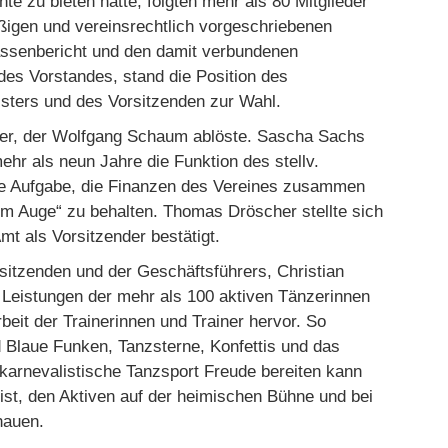
te zu bieten hatte, folgten mehr als 80 Mitglieder
igen und vereinsrechtlich vorgeschriebenen
assenbericht und den damit verbundenen
es Vorstandes, stand die Position des
isters und des Vorsitzenden zur Wahl.
der, der Wolfgang Schaum ablöste. Sascha Sachs
hr als neun Jahre die Funktion des stellv.
ie Aufgabe, die Finanzen des Vereines zusammen
m Auge“ zu behalten. Thomas Dröscher stellte sich
t als Vorsitzender bestätigt.
sitzenden und der Geschäftsführers, Christian
 Leistungen der mehr als 100 aktiven Tänzerinnen
eit der Trainerinnen und Trainer hervor. So
d Blaue Funken, Tanzsterne, Konfettis und das
 karnevalistische Tanzsport Freude bereiten kann
st, den Aktiven auf der heimischen Bühne und bei
hauen.