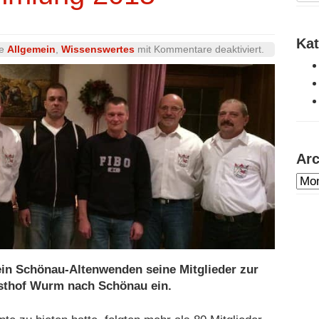
Kat
für
ie
Allgemein
,
Wissenswertes
mit
Kommentare deaktiviert
.
Mitgliederv
2015
Arc
Arc
dur
ein Schönau-Altenwenden seine Mitglieder zur
sthof Wurm nach Schönau ein.