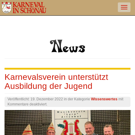
Karnevalsverein unterstützt
Ausbildung der Jugend
Veröffentlicht:
19. Dezember 2022
in der Kategorie
Wissenswertes
mit
für
Kommentare deaktiviert
.
Karnevalsverein
unterstützt
Ausbildung
der
Jugend