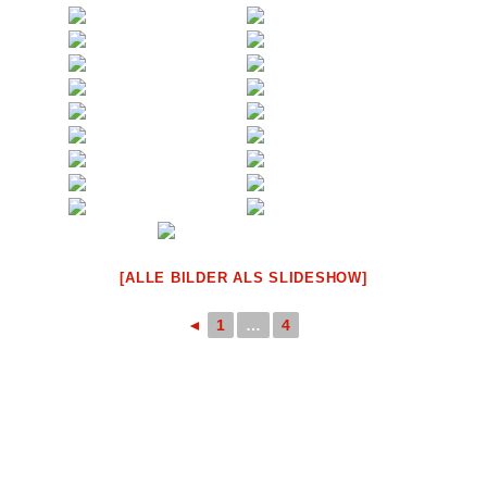
[ALLE BILDER ALS SLIDESHOW]
◄
1
…
4