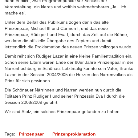
dann endlich, zwei Programmpunkte vor Schluss der
Veranstaltung, ein klares und weithin wahrnehmbares „Ja…ich
mache es“.
Unter dem Beifall des Publikums zogen dann das alte
Prinzenpaar, Michael III und Carmen I, und das neue
Prinzenpaar, Rüdiger I und Eva I, durch das Zelt auf die Bühne,
wo dann die offizielle Übergabe des Zepters und damit
letztendlich die Proklamation des neuen Prinzen vollzogen wurde.
Damit reiht sich Rüdiger Lazar in eine kleine Familientradition ein.
Schon seine Eltern waren Ende der 80er Jahre Prinzenpaar in der
Narrenhochburg in Schönau. Letztmalig konnte sein Vater, Branko
Lazar, in der Session 2004/2005 die Herzen des Narrenvolkes als
Prinz für sich gewinnen.
Die Schönauer Närrinnen und Narren werden nun durch die
Tolitäten Prinz Rüdiger I und seiner Prinzessin Eva I durch die
Session 2008/2009 geführt.
Wir sind Stolz, ein solches Prinzenpaar gefunden zu haben.
Tags:
Prinzenpaar
Prinzenproklamation