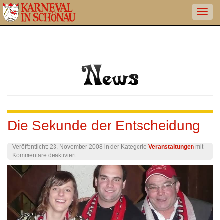
Die Sekunde der Entscheidung
Veröffentlicht:
23. November 2008
in der Kategorie
Veranstaltungen
mit
für
Kommentare deaktiviert
.
Die
Sekunde
der
Entscheidung