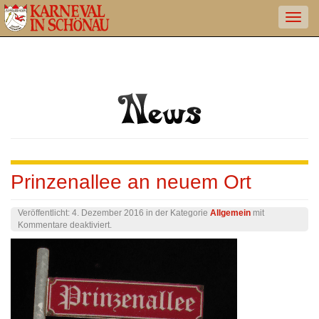
Prinzenallee an neuem Ort
Veröffentlicht:
4. Dezember 2016
in der Kategorie
Allgemein
mit
für
Kommentare deaktiviert
.
Prinzenallee
an
neuem
Ort