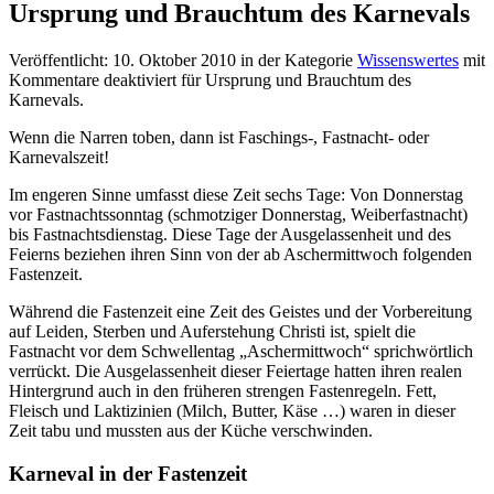
Ursprung und Brauchtum des Karnevals
Veröffentlicht:
10. Oktober 2010
in der Kategorie
Wissenswertes
mit
Kommentare deaktiviert
für Ursprung und Brauchtum des
Karnevals
.
Wenn die Narren toben, dann ist Faschings-, Fastnacht- oder
Karnevalszeit!
Im engeren Sinne umfasst diese Zeit sechs Tage: Von Donnerstag
vor Fastnachtssonntag (schmotziger Donnerstag, Weiberfastnacht)
bis Fastnachtsdienstag. Diese Tage der Ausgelassenheit und des
Feierns beziehen ihren Sinn von der ab Aschermittwoch folgenden
Fastenzeit.
Während die Fastenzeit eine Zeit des Geistes und der Vorbereitung
auf Leiden, Sterben und Auferstehung Christi ist, spielt die
Fastnacht vor dem Schwellentag „Aschermittwoch“ sprichwörtlich
verrückt. Die Ausgelassenheit dieser Feiertage hatten ihren realen
Hintergrund auch in den früheren strengen Fastenregeln. Fett,
Fleisch und Laktizinien (Milch, Butter, Käse …) waren in dieser
Zeit tabu und mussten aus der Küche verschwinden.
Karneval in der Fastenzeit