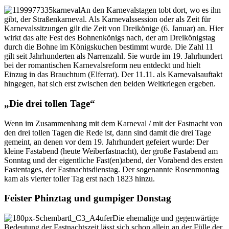
An den Karnevalstagen tobt dort, wo es ihn
gibt, der Straßenkarneval. Als Karnevalssession oder als Zeit für
Karnevalssitzungen gilt die Zeit von Dreikönige (6. Januar) an. Hier
wirkt das alte Fest des Bohnenkönigs nach, der am Dreikönigstag
durch die Bohne im Königskuchen bestimmt wurde. Die Zahl 11
gilt seit Jahrhunderten als Narrenzahl. Sie wurde im 19. Jahrhundert
bei der romantischen Karnevalsreform neu entdeckt und hielt
Einzug in das Brauchtum (Elferrat). Der 11.11. als Karnevalsauftakt
hingegen, hat sich erst zwischen den beiden Weltkriegen ergeben.
„Die drei tollen Tage“
Wenn im Zusammenhang mit dem Karneval / mit der Fastnacht von
den drei tollen Tagen die Rede ist, dann sind damit die drei Tage
gemeint, an denen vor dem 19. Jahrhundert gefeiert wurde: Der
kleine Fastabend (heute Weiberfastnacht), der große Fastabend am
Sonntag und der eigentliche Fast(en)abend, der Vorabend des ersten
Fastentages, der Fastnachtsdienstag. Der sogenannte Rosenmontag
kam als vierter toller Tag erst nach 1823 hinzu.
Feister Phinztag und gumpiger Donstag
Die ehemalige und gegenwärtige
Bedeutung der Fastnachtszeit lässt sich schon allein an der Fülle der