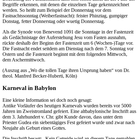
Begriffe erkennen, mit denen die einzelnen Tage gekennzeichnet
werden. So heißt zum Beispiel der Donnerstag vor dem
Fastnachtssonntag (Weiberfastnacht): feister Phinztag, gumpiger
Donstag, fetter Donnerstag oder wuetig Donnerstag.
Als die Synode von Benevend 1091 die Sonntage in der Fastenzeit
als Gedächnistage der Auferstehung Jesu vom Fasten ausnahm,
rückte deshalb der Beginn der Fastenzeit um 6 (Wochen-)Tage vor.
Die Fastnacht endet seitdem am Dienstag nach dem 7. Sonntag vor
Ostern und die Fastenzeit beginnt mit dem folgenden Mittwoch,
dem Aschermittwoch.
(Auszug aus „Wo die tollen Tage ihren Ursprung haben“ von Dr.
theol. Manfred Becker-Huberti, Köln)
Karneval in Babylon
Eine kleine Information sei doch noch gesagt:
Antike Vorläufer des heutigen Karnevals wurden bereits vor 5000
Jahren im Zweistromland gefeiert. Eine altbabylonische Inschrift aus
dem 3. Jahrhundert v. Chr. gibt Kunde davon, dass unter dem
Priester Gudea ein siebentägiges Fest gefeiert wurde und zwar nach
Neujahr als Geburt eines Gottes.
Die Inschrift besagt: „Kein Getreide wird an diesem Tage gemahlen.